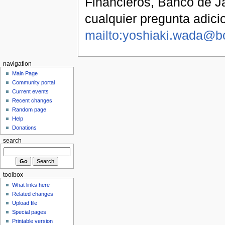
Financieros, Banco de J
cualquier pregunta adicio
mailto:yoshiaki.wada@boj
navigation
Main Page
Community portal
Current events
Recent changes
Random page
Help
Donations
search
toolbox
What links here
Related changes
Upload file
Special pages
Printable version