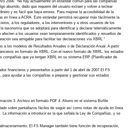
Marzo 2006: “No hay actualmente un estándar común para las compañías
o aburrido, dado que requiere del usuario extraer y volver a teclear
ero y es fácil que haya errores. Para mejorar la accesibilidad de la
as en línea a ACRA. Este estándar permitirá recuperar más fácilmente la
cieros, a los reguladores, a los interventores y a otros usuarios de los
la taxonomía que se adoptará para identificar y declarar telemáticamente
 afecten a los usuarios sean tempranamente identificados y resueltos de
ación sea amigable para facilitar las declaraciones vía XBRL.”
s a los modelos de Resultados Anuales o de Declaración Anual. A partir
inancieros en formato de XBRL. Con el nuevo formato de XBRL, los estados
. Las compañías que ya tengan XBRL en su sistema ERP (Planificador de
os financieros y presentarlos a partir del 1 de abril de 2007.El FS
, para ayudar a las compañías a preparar y gestionar sus estados
rmación 3. Archivo en formato PDF 4. Ahorro en el sistema Bizfile
ado sobre pantallazos fáciles de seguir así como notas de ayuda en línea.
 La información a introducir es la que señala la Ley de Compañías, y se
.
de almacenamiento. El FS Manager también tiene función de recuperación,