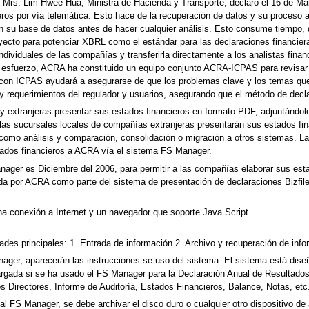
L. Mrs. Lim Hwee Hua, Ministra de Hacienda y Transporte, declaró el 16 de 
os por vía telemática. Esto hace de la recuperación de datos y su proceso alg
 su base de datos antes de hacer cualquier análisis. Esto consume tiempo, din
yecto para potenciar XBRL como el estándar para las declaraciones financier
individuales de las compañías y transferirla directamente a los analistas finan
e esfuerzo, ACRA ha constituido un equipo conjunto ACRA-ICPAS para revisar 
 con ICPAS ayudará a asegurarse de que los problemas clave y los temas que
 requerimientos del regulador y usuarios, asegurando que el método de declar
y extranjeras presentar sus estados financieros en formato PDF, adjuntándolo
y las sucursales locales de compañías extranjeras presentarán sus estados f
os, como análisis y comparación, consolidación o migración a otros sistemas
ados financieros a ACRA vía el sistema FS Manager.
nager es Diciembre del 2006, para permitir a las compañías elaborar sus estad
da por ACRA como parte del sistema de presentación de declaraciones Bizfile
una conexión a Internet y un navegador que soporte Java Script.
ades principales: 1. Entrada de información 2. Archivo y recuperación de info
ager, aparecerán las instrucciones se uso del sistema. El sistema está diseñ
rgada si se ha usado el FS Manager para la Declaración Anual de Resultados.
os Directores, Informe de Auditoría, Estados Financieros, Balance, Notas, etc
 al FS Manager, se debe archivar el disco duro o cualquier otro dispositivo 