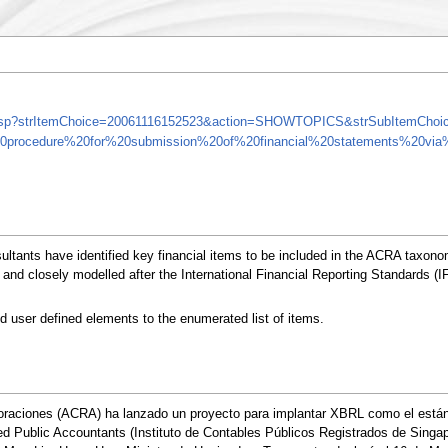
ain.asp?strItemChoice=20061116152523&action=SHOWTOPICS&strSubItemCh
%20procedure%20for%20submission%20of%20financial%20statements%20via%2
tants have identified key financial items to be included in the ACRA taxon
nd closely modelled after the International Financial Reporting Standards (IF
 user defined elements to the enumerated list of items.
poraciones (ACRA) ha lanzado un proyecto para implantar XBRL como el estánd
fied Public Accountants (Instituto de Contables Públicos Registrados de Singa