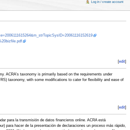
Log in / create account
oice=2006111615264&m_strTopicSysID=20061116152619
0bizfile.pdf
[
edit
]
omy. ACRA’s taxonomy is primarily based on the requirements under
RS) taxonomy, with some modifications to cater for flexibility and ease of
[
edit
]
ar para la transmisión de datos financieros online. ACRA está
pur) para hacer de la presentación de declaraciones un proceso más rápido,