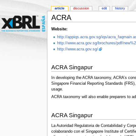
article
discussion
edit
history
ACRA
Website:
http://appiqs.acra.gov.sg/iqs/acra_faqm
http://www.acra.gov.sg/brochures/pdf/new
http://www.acra.gov.sg/
ACRA Singapur
In developing the ACRA taxonomy, ACRA’s consul
Singapore Financial Reporting Standards (FRS), a
usage.
ACRA taxonomy will also enable preparers to add
ACRA Singapur
La Autoridad Regulatoria de Contabilidad y Cor
colaborando con el Singapore Institute of Certi