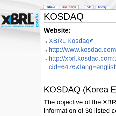
article
discussion
edit
history
KOSDAQ
Website:
XBRL Kosdaq
http://www.kosdaq.com/x
http://xbrl.kosdaq.com
cid=6476&lang=englis
KOSDAQ (Korea E
The objective of the XBR
information of 30 listed