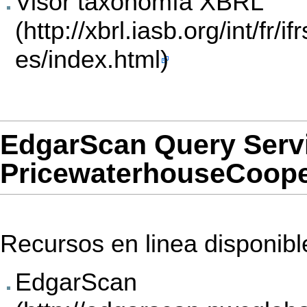
Visor taxonomía XBRL
EdgarScan Query Serv
PricewaterhouseCoop
Recursos en linea disponibl
EdgarScan